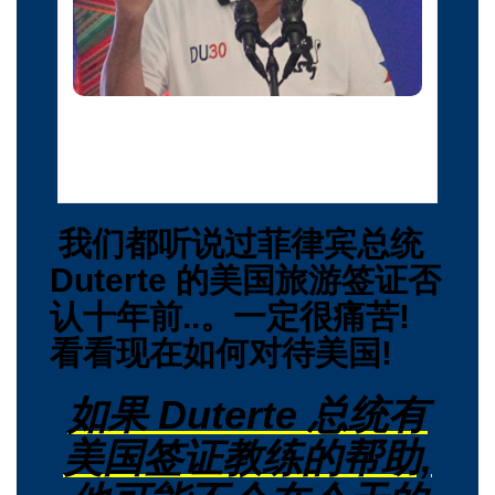
菲律宾总统 Duterte 举起中指, 他在菲律宾南部达沃市的地方政
府官员面前讲话时, 以淫秽的姿态向外伸出中指, 2016年9月20
日。
我们都听说过菲律宾总统
Duterte 的美国旅游签证否
认十年前..。一定很痛苦!
看看现在如何对待美国!
如果 Duterte 总统有
美国签证教练的帮助,